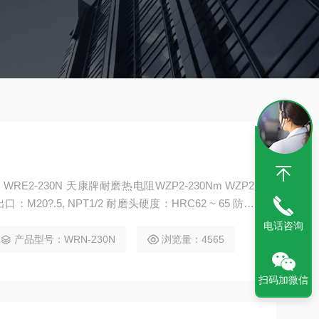
P2
/2 耐磨头硬度：HRC62 ~ 65 防护
.yi7.com/sell/show-4089530.html
电话咨询
产品型号：WRN-230N
浏览量：4565
扫码加微信