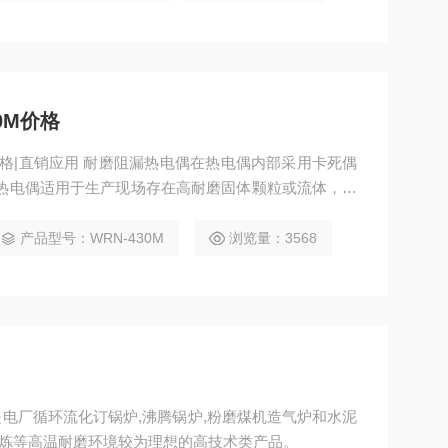
0M价格
偶在热电偶内部采用卡死偶
热电偶适用于生产现场存在高耐磨固体颗粒或流体，是
炼油厂*的测温装置。$n2、$n 电气出口：M20X1.5NPT1/2$n 耐磨头硬度：HRC62-65
产品型号：WRN-430M
浏览量：3568
电厂循环流化订锅炉,沸腾锅炉,粉磨煤机造气炉和水泥
,冶炼等高温耐磨环境较为理想的高技术类产品。