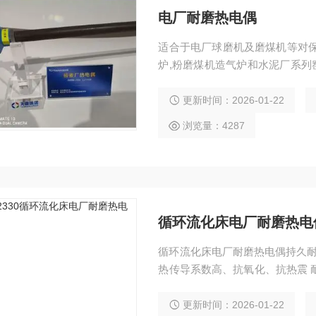
电厂耐磨热电偶
适合于电厂球磨机及磨煤机等对保
炉,粉磨煤机造气炉和水泥厂系列
的高技术类产品
更新时间：2026-01-22
浏览量：4287
循环流化床电厂耐磨热电
循环流化床电厂耐磨热电偶持久耐
热传导系数高、抗氧化、抗热震 耐高温、耐腐蚀、耐冲刷、不结瘤、不结渣、安装使用
方便等优点 可用于测温0～1300℃的特种测温场合 防腐：耐CO、CO2、SO2、H2S、N
H3等腐蚀气体 耐磨硬度：(HRC)≥60 外套管规格：ф18～34m/m 插入长度：150～1500
更新时间：2026-01-22