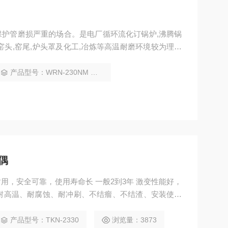
护管磨损严重的场合。是电厂循环流化订锅炉,沸腾锅
窑头,窑尾,炉头罩及化工,冶炼等高温耐磨环境较为理想
产品型号：WRN-230NM WRN2-230N
偶
用，安全可靠，使用寿命长 一般2到3年 激变性能好，
产品型号：TKN-2330
浏览量：3873