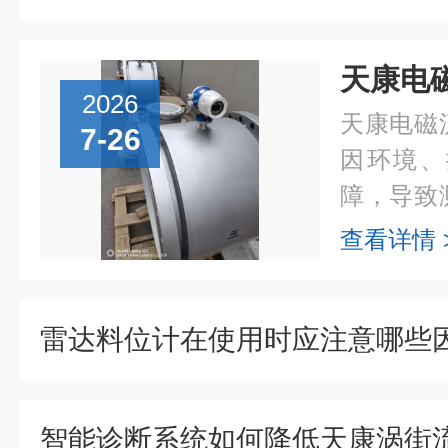
2026
天康电磁
7-26
因环境、
障，导致
方法，可
查看详情 
效能。本
析原因与解
雷达料位计在使用时应注意哪些