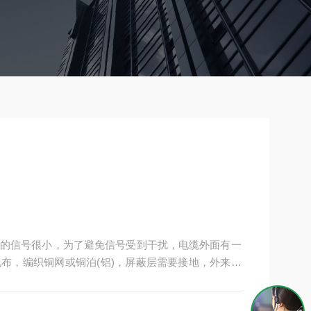
的信号很小，为了避免信号受到干扰，电缆外面有一
布，编织铜网或铜泊(铝)，屏蔽层需要接地，外来的
入内层导体干扰同时降低传输信号的损耗。