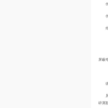
传
传
绝缘
屏蔽
缠绕
屏蔽
碎屑