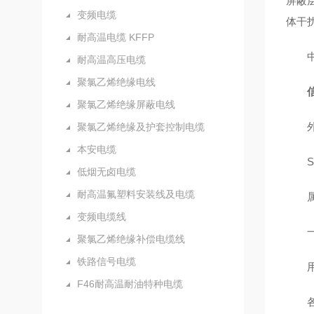
屏蔽
变频电缆
体干
耐高温电缆 KFFP
中
耐高温高压电缆
聚氯乙烯绝缘电线
聚氯乙烯绝缘屏蔽电线
外
聚氯乙烯绝缘及护套控制电缆
本安电缆
Sign
低烟无卤电缆
耐高温氟塑料安装线及电缆
属
变频电缆线
一种
聚氯乙烯绝缘补偿电缆线
铁路信号电缆
用
F46耐高温耐油特种电缆
各种