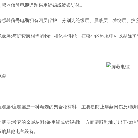
感器
信号电缆
道题采用镀锡或镀银导体。
感器
信号电缆
拥有四层保护，分别为绝缘层、屏蔽层、缠绕层、护
层:与护套层相当的物理和化学性能，在狭小的环境中可以剔除护
电缆
层:缠绕层是一种精选的聚合物材料，主要是防止屏蔽网伤及绝缘
层:考究的金属材料(采用铜或镀锡铜)一方面要顺利地导出干扰信
影响其他电气设备。