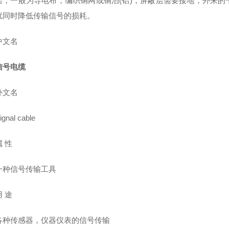
层，一般为导电布，编织铜网或铜泊(铝)，屏蔽层需要接地，外来
扰同时降低传输信号的损耗。
文名
信号电缆
文名
al cable
 性
信号传输工具
 途
传感器，仪器仪表的信号传输