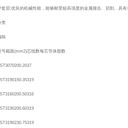
层:优良的机械性能，能够耐受较高强度的金属撞击、切割。具有
类
辑
截面(mm2)芯线数每芯导体股数
070200.2037
190150.35319
160200.50316
190200.60319
190230.75319