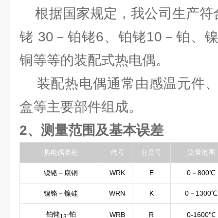
根据国家规定，我公司生产符合
铑 30－铂铑6、铂铑10－铂
铜等等的装配式热电偶。
装配热电偶通常由感温元件、
盒等主要部件组成。
2、测量范围及基本误差
热电偶类别
代号
分度号
测量范围
镍铬－康铜
WRK
E
0－800℃
镍铬－镍硅
WRN
K
0－1300℃
铂铑
-铂
WRB
R
0-1600℃
13