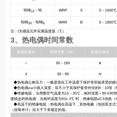
铂铑
－铂
WRP
S
0－1600℃
10
铂铑
－铂铑
WRR
B
0－1800℃
30
6
注：t为感温元件实测温度值（℃）
3、热电偶时间常数
热惰性级别
时间常数（秒）
热惰性级别
90－180
Ⅰ
Ⅲ
30－90
Ⅱ
Ⅳ
◆热电偶公称压力：一般是指在工作温度下保护管所能承受的静
◆热电偶zui小插入深度：应不小于其保护套管外径的8－10倍
◆绝缘电阻：当周围空气温度为15－35℃，相对湿度＜80％时绝
接线盒的热电偶，当相对温度为93± 3℃ 时，绝缘电阻≥0.5兆欧（
◆高温下的绝缘电阻：热电偶在高温下，其热电极（包括双支式
（按每米计）应大于下表规定的值。