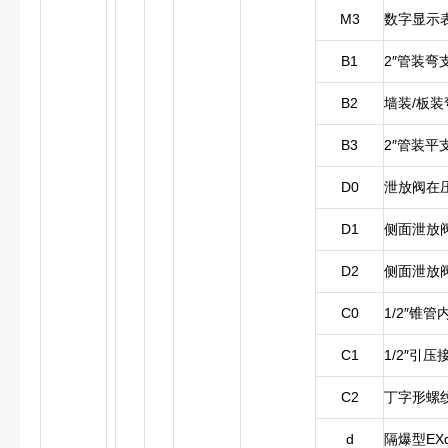
M3
数字显示
B1
2″管装弯
B2
墙装/板装
B3
2″管装平
D0
泄放阀在
D1
侧面泄放
D2
侧面泄放
C0
1/2″锥
C1
1/2″引
C2
丁字形螺纹
d
隔爆型EXd