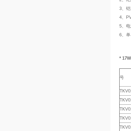
3、
4、P
5、
6、
* 17
号
TKV0
TKV0
TKV0
TKV0
TKV0