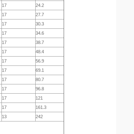
17
24.2
17
27.7
17
30.3
17
34.6
17
38.7
17
48.4
17
56.9
17
69.1
17
80.7
17
96.8
17
121
17
161.3
13
242