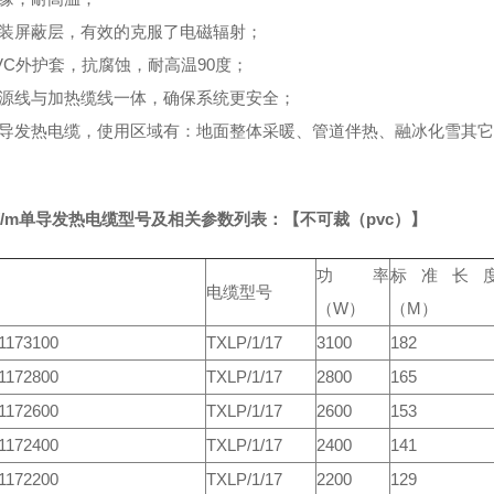
铠装屏蔽层，有效的克服了电磁辐射；
VC外护套，抗腐蚀，耐高温90度；
电源线与加热缆线一体，确保系统更安全；
单导发热电缆，使用区域有：地面整体采暖、管道伴热、融冰化雪其
W/m
单导发热电缆
型号及相关参数列表：【不可裁（pvc）】
功率
标准长
电缆型号
（W）
（M）
1173100
TXLP/1/17
3100
182
1172800
TXLP/1/17
2800
165
1172600
TXLP/1/17
2600
153
1172400
TXLP/1/17
2400
141
1172200
TXLP/1/17
2200
129