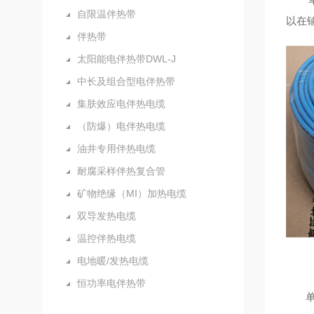
自限温伴热带
以在
伴热带
太阳能电伴热带DWL-J
中长及组合型电伴热带
集肤效应电伴热电缆
（防爆）电伴热电缆
油井专用伴热电缆
耐腐采样伴热复合管
矿物绝缘（MI）加热电缆
双导发热电缆
温控伴热电缆
电地暖/发热电缆
恒功率电伴热带
单导