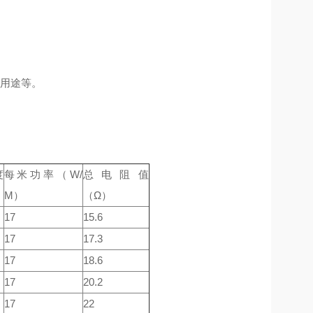
它用途等。
度
每米功率（W/
总电阻值
M）
（Ω）
17
15.6
17
17.3
17
18.6
17
20.2
17
22