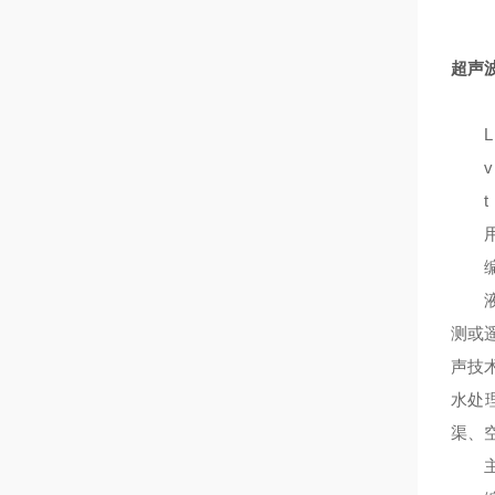
超声
L：
v：
t：
用
编
液位
测或
声技
水处
渠、
主要