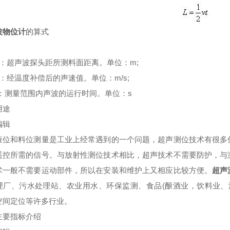
波物位计
的算式
超声波探头距所测料面距离。单位：m;
经温度补偿后的声速值。单位：m/s;
测量范围内声波的运行时间。单位：s
途
辑
和料位测量是工业上经常遇到的一个问题，超声测位技术有很多优
遥控所需的信号。与放射性测位技术相比，超声技术不需要防护，与
术一般不需要运动部件，所以在安装和维护上又相应比较方便。
超声
理厂、污水处理站、农业用水、环保监测、食品(酿酒业，饮料业、
空间定位等许多行业。
指标介绍