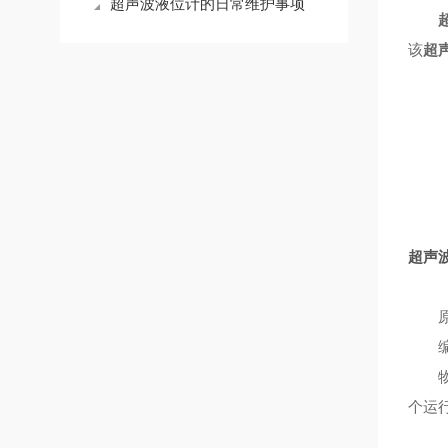
超声波液位计的日常维护事项
该
超
超声
原
编
物位
个运