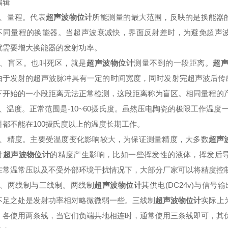
辑
量程。代表
超声波物位计
所能测量的最大范围，反映的是换能器
不同量程的换能器。当超声波衰减快，界面反射差时，为避免超声
就需要增大换能器的发射功率。
盲区。也叫死区，就是
超声波物位计
测量不到的一段距离。
超
由于发射的超声波脉冲具有一定的时间宽度，同时发射完超声波后传
下开始的一小段距离无法正常检测，这段距离称为盲区。相同量程的
温度。正常范围是-10~60摄氏度。虽然压电陶瓷的极限工作温度一
料都不能在100摄氏度以上的温度长期工作。
精度。主要受温度变化影响较大，为保证测量精度，大多数
超声
对
超声波物位计
的精度产生影响，比如一些挥发性的液体，挥发后
在常温常压以及不受外部环境干扰情况下，大部分厂家可以将精度控制在
两线制与三线制。两线制
超声波物位计
其供电(DC24v)与信号
不足之处是发射功率相对略微微弱一些。三线制
超声波物位计
实际上为
，各使用两条线，当它们负端共地相连时，通常使用三条线即可，其