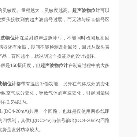
的灵敏度。量程越大，灵敏度越高。
超声波物位计
可以
波探头接收到的超声波信号过弱，而无法与噪音信号区
声波物位计
在发射超声波脉冲时，不能同时检测反射回
感器还有余振，期间不能检测反射回波，因此从探头表
产品，盲区越小，就说明这个换能器的设计越好。
般是150摄氏度，但
超声波物位计
在制造过程中的大多
波物位计
都带有温度补偿功能。另外在气体成分的变化
导致空气成分变化，导致气体的声速变化，引起测量误
0.5%以内。
输出(DC4-20mA)共用一个回路，也就是仅使用两条线即
四线制，其供电(DC24v)与信号输出(DC4-20mA)回路
优势是发射功率较大。