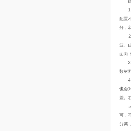
编
1、
配置
分，
2、
波。
面向
3、
数材
4、
也会
差。
5、
可，
分离