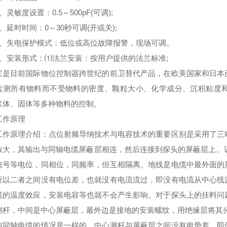
敏度设置：0.5～500pF(可调);
延时时间：0～30秒可调(开或关);
失电保护模式：低位或高位故障报警，现场可调。
安装形式：⑴法兰安装：按用户提供的法兰标准;
目前国际物位控制器跨世纪的前卫替代产品，在欧美国家和日本已
检测所有物料而不受物料的密度、颗粒大小、化学成分、沉积粘度
浆体、固体等多种物料的控制。
作原理
原理介绍：点位射频导纳技术与电容技术的重要区别是采用了三端
放大，其输出与同轴电缆屏蔽层相连，然后连接到探头的屏蔽层上。该
信号等电位，同相位，同频率，但互相隔离。地线是电缆中最外面的
所以二者之间没有电位差，也就没有电流流过，即没有电流从中心线
缆的温度效应，安装电容等也就不会产生影响。对于探头上的挂料问
测杆，中间是中心屏蔽层，最外边是接地的安装螺纹，用绝缘层将其
轴电缆的情况是一样的，中心测杆与屏蔽层之间没有电势差，即使