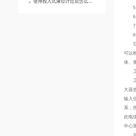
使用投入式液位计过后怎么维护？
5、灵
6、
7、
8、
它是
可以
体、
工
工作
大器
输入
系，
此电
中心
与同