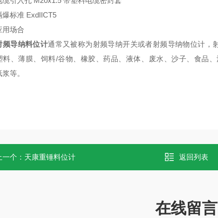
入孔 M20x1.5 带塑料电缆密封套
准 ExdIICT5
用场合
射频导纳料位计
通常又被称为射频导纳开关或者射频导纳物位计，
塑料、薄膜、饲料/谷物、橡胶、药品、液体、废水、沙子、食品、
纸浆等。
上一个：
天康重锤料位计
返回列表
在线留言