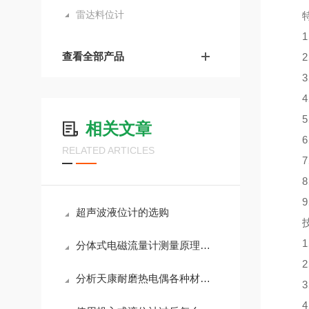
雷达料位计
特
1、
查看全部产品
2、
3、
4、
5、
相关文章
6、
RELATED ARTICLES
7、
8、
9、
超声波液位计的选购
技
1、电
分体式电磁流量计测量原理与安装方法
2、
分析天康耐磨热电偶各种材质和特性
3、输
4、环