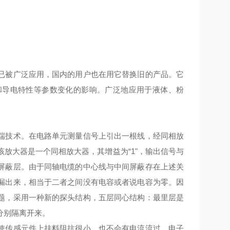
被广泛应用，国内的用户也在用它替换旧的产品。它
和导电特性等参数变化的影响。广泛地应用于液体、粉
技术。在电路单元测量信号上引出一根线，经同相放
放大器是一个同相放大器，其增益为“1"，输出信号与
屏蔽层。由于同轴电缆的中心线与中间屏蔽存在上述关
漏出来，相当于二者之间没有电容或者说电容为零。因
题，采用一种新的探头结构，五层同心结构：最里层是
分别隔离开来。
传感元件上挂料阻抗很小，也不会有电流流过，电子