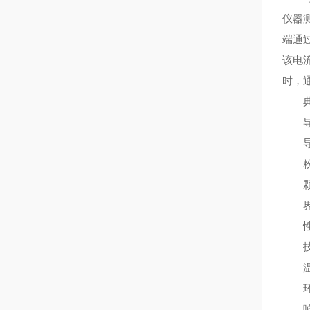
仪器
端通过
该电
时，
典
导电
导电
粉末
颗粒
界面
性
技术参
温度范
环境温
响应时