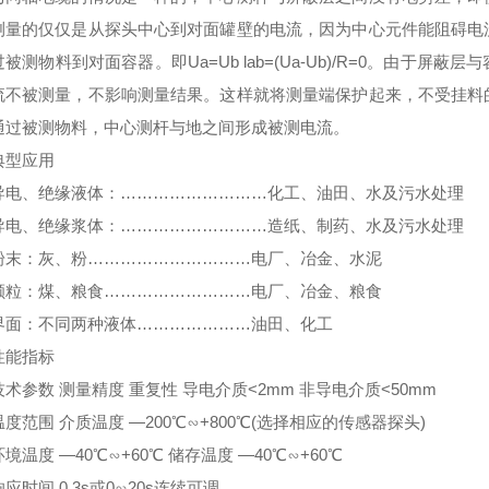
测量的仅仅是从探头中心到对面罐壁的电流，因为中心元件能阻碍电
被测物料到对面容器。即Ua=Ub lab=(Ua-Ub)/R=0。由于
流不被测量，不影响测量结果。这样就将测量端保护起来，不受挂料
通过被测物料，中心测杆与地之间形成被测电流。
型应用
、绝缘液体：………………………化工、油田、水及污水处理
、绝缘浆体：………………………造纸、制药、水及污水处理
：灰、粉…………………………电厂、冶金、水泥
：煤、粮食………………………电厂、冶金、粮食
：不同两种液体…………………油田、化工
能指标
数 测量精度 重复性 导电介质<2mm 非导电介质<50mm
围 介质温度 —200℃∽+800℃(选择相应的传感器探头)
度 —40℃∽+60℃ 储存温度 —40℃∽+60℃
间 0.3s或0∽20s连续可调