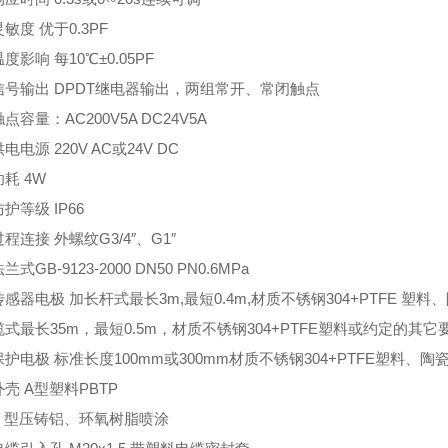
度 优于0.3PF
响 每10℃±0.05PF
输出 DPDT继电器输出，两组常开、常闭触点
量：AC200V5A DC24V5A
源 220V AC或24V DC
 4W
等级 IP66
接 外螺纹G3/4″、G1″
B-9123-2000 DN50 PN0.6MPa
电极 加长杆式最长3m,最短0.4m,材质不锈钢304+PTFE 塑
长35m，最短0.5m，材质不锈钢304+PTFE塑料或约定的其它
极 标准长度100mm或300mm材质不锈钢304+PTFE塑料、
 A型塑料PBTP
型压铸铝、环氧树脂喷涂