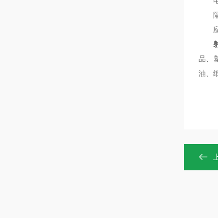
电缆引
隔爆标
应
品、
油、