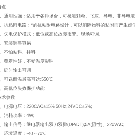
点
通用性强：适用于各种场合，可检测颗粒、飞灰、导电、非导电液
抗粘附电路：*的抗粘附电路设计，可以消除物料的粘附而产生虚假
失电保护模式：低位或高位故障报警。现场可调。
安装调整容易
不怕粘料、挂料
稳定性好，不受温度影响
延时输出可调
可选耐温最高可达:550℃
高低位失效保护功能
术参数
源电压：220CAC±15% 50Hz;24VDC±5%;
消耗功率：4W;
出信号：继电器输出双刀双掷(DP/DT);5A(阻性)、220VAC;
境温度：-40～70℃;