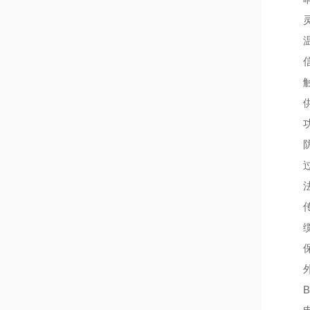
灵敏
温度影
信号
触点容
供电电
功耗
防护
过程连
法兰式G
传感器
缆式最
保护电
外壳
B 