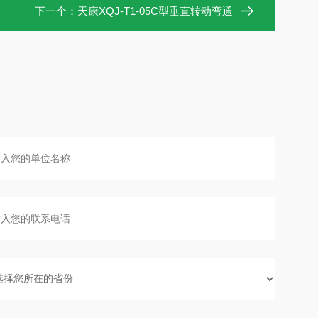
下一个：
天康XQJ-T1-05C型垂直转动弯通