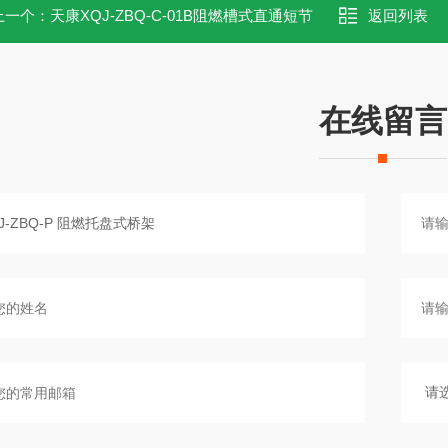
上一个：
天康XQJ-ZBQ-C-01B阻燃槽式直通短节
返回列表
在线留言