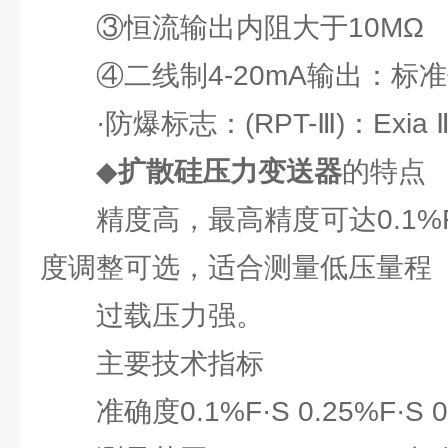
③恒流输出内阻大于10MΩ
④二线制4-20mA输出：标准供
·防爆标志：(RPT-Ⅲ)：Exia Ⅱ 
◆
扩散硅压力变送器
的特点
精度高，最高精度可达0.1%F
度调整可选，适合测量低压量程 
过载压力强。
主要技术指标
准确度0.1%F·S 0.25%F·S 0