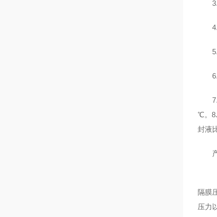
3.
4.
5.
6.执
7.
℃。
封液
产品
隔膜
压力