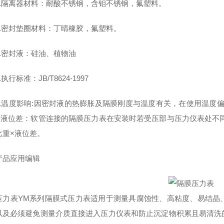
隔离器材料：耐酸不锈钢，含钼不锈钢，氟塑料。
密封垫圈材料：丁晴橡胶，氟塑料。
密封液：硅油、植物油
行标准：JB/T8624-1997
温度影响:因密封液的热膨胀及隔膜刚度与温度有关，在使用温度偏离2
8.液位差：软管连接的隔膜压力表在安装时若受压部与压力仪表处不同
比重×液位差。
应用编辑
压力表YM系列隔膜式压力表适用于测量具腐蚀性、高粘度、易结晶
以及必须避免测量介质直接进入压力仪表和防止沉淀物积累且易清洗