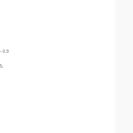
～0.9
5;