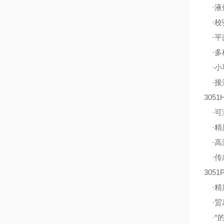
·液位
·校验
·平面
·多
·小
·接
305
·可测
·精度
·高
·传
305
·精度
·贸
·*