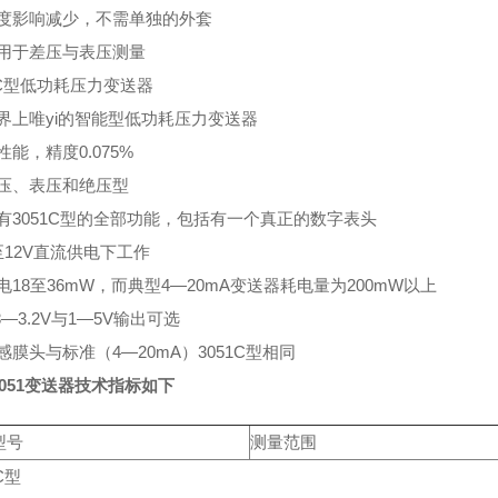
度影响减少，不需单独的外套
用于差压与表压测量
1C型低功耗压力变送器
界上唯yi的智能型低功耗压力变送器
能，精度0.075%
压、表压和绝压型
有3051C型的全部功能，包括有一个真正的数字表头
至12V直流供电下工作
18至36mW，而典型4—20mA变送器耗电量为200mW以上
8—3.2V与1—5V输出可选
膜头与标准（4—20mA）3051C型相同
051变送器技术指标如下
型号
测量范围
C型