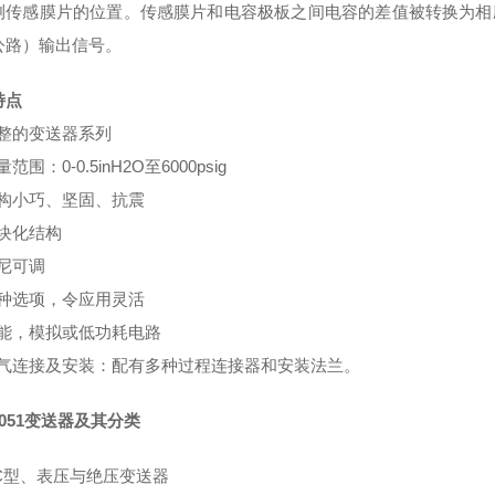
测传感膜片的位置。传感膜片和电容极板之间电容的差值被转换为相
公路）输出信号。
特点
整的变送器系列
围：0-0.5inH2O至6000psig
构小巧、坚固、抗震
块化结构
尼可调
种选项，令应用灵活
能，模拟或低功耗电路
气连接及安装：配有多种过程连接器和安装法兰。
051变送器及其分类
1C型、表压与绝压变送器