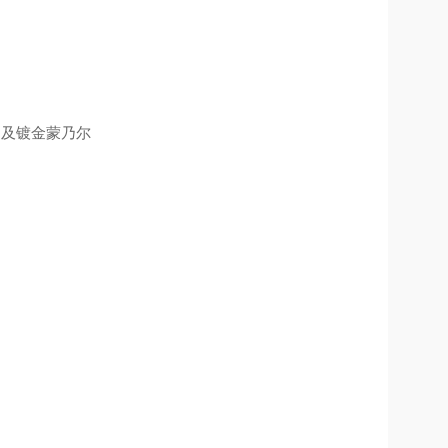
）及镀金蒙乃尔