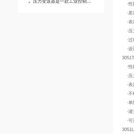
压力变送器是一款工业控制领域的重要仪器
·性能
·差压
·表压
·压力
·过
·设
305
·性能
·压力
·表压
·不
·单
·灌
·可选
305