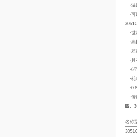
·温
·可
305
·世
·高性
·差
·具
·6
·耗电
·0.
·传感
四、3
名称
3051