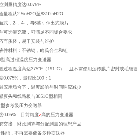
测量精度达0.075%
量程从2.5inH2O至8310inH2O
式，2-，4-，与6英寸伸出式膜片
种可选灌充液，可满足不同场合要求
巧而质轻，易于安装与维护
液件材料：不锈钢，哈氏合金和钽
1H型高过程温度压力变送器
过程温度高达375°F（191°C），且不需使用远传膜片密封或毛细
0.075%，量程比100：1
温应用场合下，温度影响与时间响应减少
感膜头和线路板与3051C型相同
1P型参考级压力变送器
0.05%—目前精度
z
高的压力变送器
易交接，财政测算与分配测量的理想产品
的性能，不再需要储备多种变送器