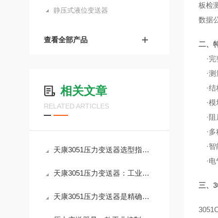
板检
静压式液位变送器
数据
查看全部产品
二、
·完
·测量范
·结
相关文章
·模
RELATED ARTICLES
·阻
·多
·智
天康3051压力变送器选型指南：精准适配工业场景的核心策略
·电
天康3051压力变送器：工业自动化的核心选择
三、3
天康3051压力变送器是精确可靠的工业测量工具
305