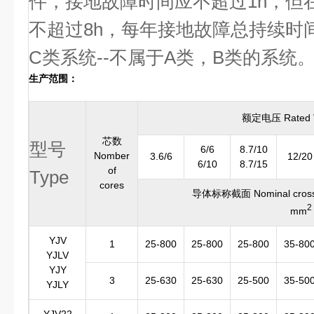
件，接地故障时间应不超过1h，但在
不超过8h，每年接地故障总持续时间
C类系统--不属于A类，B类的系统
生产范围：
额定电压 Rated V
芯数
型号
6/6
8.7/10
Nomber
3.6/6
12/20
6/10
8.7/15
of
Type
cores
导体标称截面 Nominal cross-se
2
mm
YJV
1
25-800
25-800
25-800
35-80
YJLV
YJY
3
25-630
25-630
25-500
35-50
YJLY