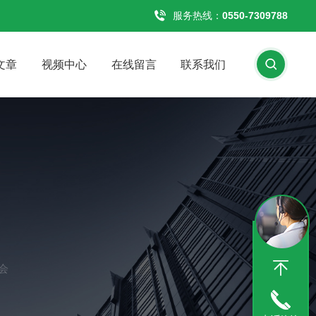
服务热线：
0550-7309788
文章
视频中心
在线留言
联系我们
会