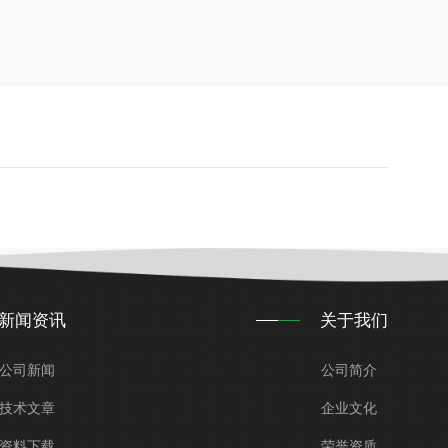
新闻资讯
关于我们
公司新闻
公司简介
技术文章
企业文化
资料下载
荣誉资质