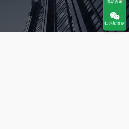
电话咨询
扫码加微信