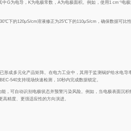
率，其中G为电导，K为电极常数，A为电极面积。例如，使用1 cm⁻¹电
的120μS/cm溶液修正为25℃下的110μS/cm，确保数据可比
仪已形成多元化产品矩阵。在电力工业中，其用于监测锅炉给水电导率（需
BEC-540支持现场快速检测，10秒内完成数据锁定。
，可自动识别电极状态并预警污染风险。例如，当电极表面沉积
更高精度、更强适应性的方向演进。