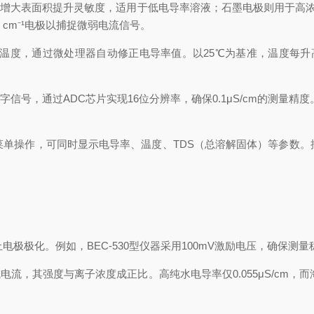
表面积提升灵敏度，适用于低电导率溶液；石墨电极则用于高浓度介质。
 cm⁻¹电极以捕捉微弱电流信号。
液温度，通过微处理器自动修正电导率值。以25℃为基准，温度每升高
，通过ADC芯片实现16位分辨率，确保0.1μS/cm的测量精度。
文菜单操作，可同时显示电导率、温度、TDS（总溶解固体）等参数。
：
极极化。例如，BEC-530型仪器采用100mV激励电压，确保测量
度与离子浓度成正比。高纯水电导率仅0.055μS/cm，而海水可达50