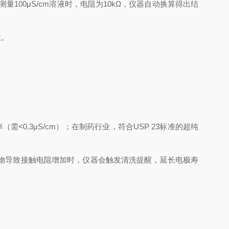
极测量100μS/cm溶液时，电阻为10kΩ，仪器自动换算得出结
性。
<0.3μS/cm）；在制药行业，符合USP 23标准的超纯
物导致接触电阻增加时，仪器会触发清洗提醒，延长电极寿