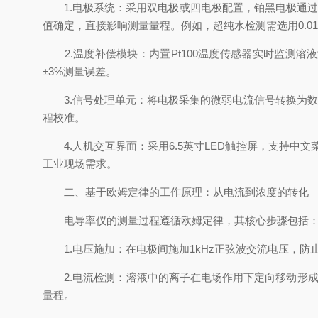
1.电极系统：采用双电极或四电极配置，铂黑电极通过增大
值确定，直接影响测量量程。例如，超纯水检测需选用0.01
2.温度补偿模块：内置Pt100温度传感器实时监测溶
±3%测量误差。
3.信号处理单元：将电极采集的微弱电流信号转换为数字信号
程校准。
4.人机交互界面：采用6.5英寸LED触控屏，支持中
工业现场需求。
二、基于欧姆定律的工作原理：从电流到浓度的转化
电导率仪的测量过程遵循欧姆定律，其核心步骤包括
1.电压施加：在电极间施加1kHz正弦波交流电压，防止电
2.电流检测：溶液中的离子在电场作用下定向移动形成电流，其强
量程。