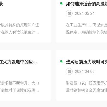
测量与信号输出，减少了
工作。当导电液体在磁
景
如何选择适合的高温
，保障工艺稳定一体化温
产生感应电动势。电磁
2024-05-24
量导电液体通过磁场时产生
计以其特殊的原理和广泛
在工业生产中，高温炉
旨在深入解读该液位计的
温稳定、精确控制的关
工作原理天康磁翻板液位
还能降低能源消耗和生
要由磁性浮子、翻板指示
炉壁热电偶。首先，我
组成。当被测容器中的液
电偶有其特定的温度测量范
磁钢通过磁耦合作用，将
围，而S型则能在更高
先进技术助力能源行业——天康铠装热电偶在火力发电中的应用探析
选购耐震压力表时可
转180°。当液位上升
合适的热电偶型号至关
2024-04-03
环境下，它的性能可能会受
源需求量不断攀升。火力
耐震压力表广泛应用于
可靠性对于保障能源供应
量对铜和铜合金无腐蚀
力发电行业中的重要工具
环境中，能够测量压力
在保障火力发电设备安全
单，主要有显示表盘和