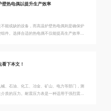
场中流动时，会在垂直于磁场和流动方向的平面上
炉壁热电偶以提升生产效率
流量计通过在测量管周围产生一个强磁场，利用测
的感应电...
是不能或缺的设备，而高温炉壁热电偶则是确保炉
键组件。选择合适的热电偶不仅能提高生产效率，
产成本。下面，我们就来探讨如何选择适合的高温
们需要明确高温炉的工作温度范围。不同型号的热
围，如K型适用于-200℃至+1300℃的温度范
温下工作。因此，根据高温炉的实际工作温度选择
先看下本文！
重要。其次，要考虑产品的精度和稳定性。在高温
...
机械、石油、化工、冶金、矿山、电力等部门，测
性介质的压力。耐震压力表是一种适用于强烈震动
大小的仪表。耐震压力表体积一般较小，构造简
内部的测量压力计组成。压力表的外壳与内部的测