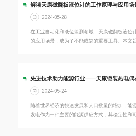
与维护流程。用户只需对接一次，即可实现温度
解读天康磁翻板液位计的工作原理与应用场
线缆连接的复杂性和潜在故障点。二、精准测量
2024-05-28
度变送器采用先进的传感技术和数字...
在工业自动化和液位监测领域，天康磁翻板液位
的应用场景，成为了不能或缺的重要工具。本文
工作原理，并探讨其在实际应用中的场景。一、
计基于浮力原理和磁性耦合作用原理工作。它主
器、标尺、主体管道、连接法兰和排污阀等部分
位发生变化时，磁性浮子会随之升降。浮子内的
磁场的变化传递到翻板指示器上，驱动红、白翻板翻
2024-05-24
时，翻板由白色转为红色；当液...
随着世界经济的快速发展和人口数量的增加，能
发电作为一种主要的能源供应方式，其稳定性和
具有至关重要的作用。而天康铠装热电偶则是火
之一，它可以实现高精度、高效率的温度测量，