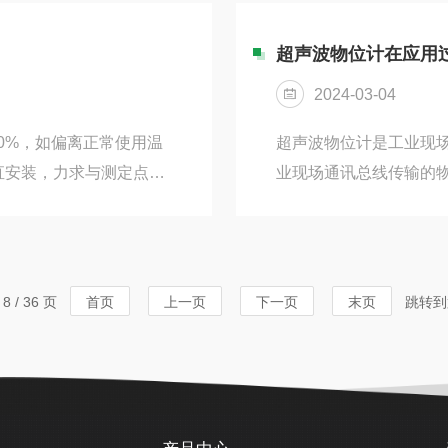
度的特点。在火力发电过
量装置中灌满了液体，
降低能源消耗具有重要的
动过于强烈而导致压力
超声波物位计在应用
艺，可以实现高精度的温
体脉动压力的平均值，
2024-03-04
保读数的准确性。在选够耐
80%，如偏离正常使用温
超声波物位计是工业现
垂直安装，力求与测定点保
业现场通讯总线传输的
误差，测量气体时可不必
触方式以及抗腐蚀、无
爆性能。3.仪表正常使
内外得到越来越广泛的
，在波动下不应超过测量上
护；2、可用于测量物
i低都不应低于下限的
行自动液位-体积转换；
 / 36 页
首页
上一页
下一页
末页
跳转到
到仪表...
显示。在使用超声波物
质，则需选用防腐蚀探头的