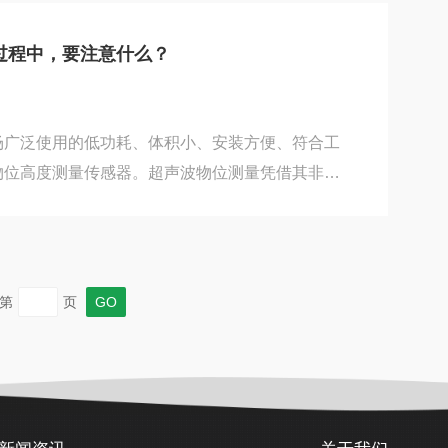
这些液体可以减弱环境中的剧烈震动，防止因为震
表无法测量出准确的数值。该压力表能测气体、液
过程中，要注意什么？
以克服强烈脉冲及环境震动对仪表带来的损害，确
震压力表时...
场广泛使用的低功耗、体积小、安装方便、符合工
物位高度测量传感器。超声波物位测量凭借其非接
毒害、免维护、使用寿命长、性价比高等优势在国
应用。技术特点：1、非接触式连续测量，减少维
位、空间、距离，也可对标准或特别开关的液罐进
3、带背光的液晶显示器，可按标准工程单位进行
第
页
位计的过程中，应注意：1、如要测量腐蚀性介
超声波物...