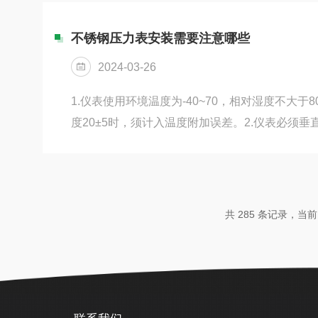
运行方面发挥着重要的作用。首先，它具有高精
程中，温度的精确测量对于提高火力发电效率和
不锈钢压力表安装需要注意哪些
作用。天康铠装热电偶采用先进的技术和制造工
2024-03-26
度测量，保证了火力发电设备的正常...
1.仪表使用环境温度为-40~70，相对湿度不大于
度20±5时，须计入温度附加误差。2.仪表必须
持同一水平，如相差过高计入液柱所引起的附加
考虑。安装时将表壳后部防爆口阻塞，以免影响防
用的测量范围：在静压下不超过测量上限的3/4
限的2/3。在上述两种压力情况下大压力表测量zu
共 285 条记录，当前 8
1/3，测量真空时真空部分全部使用。4.使用时如遇