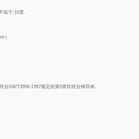
于-10度.
mm）
用符合GB/T3956-1997规定的第5类软绞合铜导体。